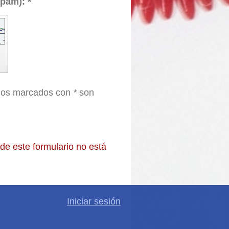
Captcha (código antispam): *
cios marcados con
*
son
de este formulario no está
Iniciar sesión