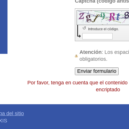
↺
Introduce el código.
Atención
: Los espa
obligatorios.
Por favor, tenga en cuenta que el contenido 
encriptado
a del sitio
XIS